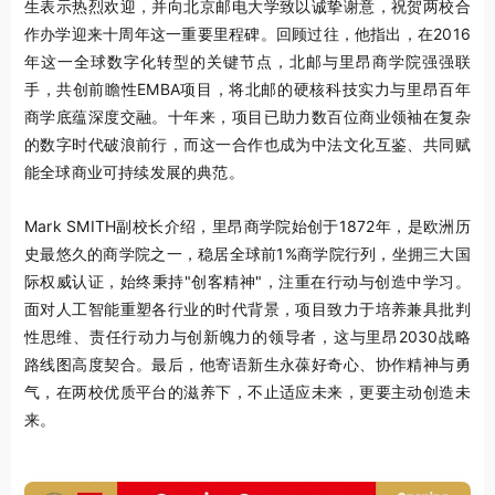
生表示热烈欢迎，并向北京邮电大学致以诚挚谢意，祝贺两校合
作办学迎来十周年这一重要里程碑。回顾过往，他指出，在2016
年这一全球数字化转型的关键节点，北邮与里昂商学院强强联
手，共创前瞻性EMBA项目，将北邮的硬核科技实力与里昂百年
商学底蕴深度交融。十年来，项目已助力数百位商业领袖在复杂
的数字时代破浪前行，而这一合作也成为中法文化互鉴、共同赋
能全球商业可持续发展的典范。
Mark SMITH副校长介绍，里昂商学院始创于1872年，是欧洲历
史最悠久的商学院之一，稳居全球前1%
商学院
行列，坐拥三大国
际权威认证，始终秉持"创客精神"，注重在行动与创造中学习。
面对人工智能重塑各行业的时代背景，项目致力于培养兼具批判
性思维、责任行动力与创新魄力的领导者，这与里昂2030战略
路线图高度契合。最后，他寄语新生永葆好奇心、协作精神与勇
气，在两校优质平台的滋养下，不止适应未来，更要主动创造未
来。