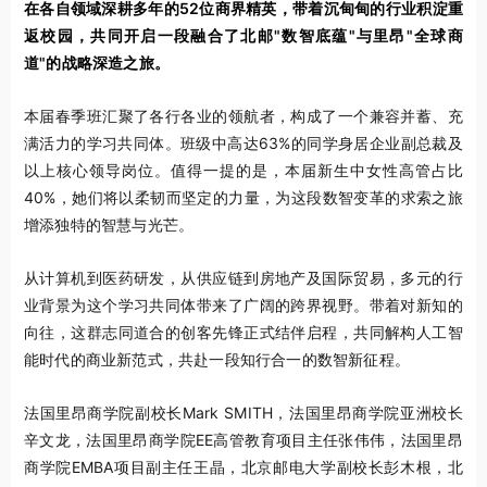
在各自领域深耕多年的52位商界精英，带着沉甸甸的行业积淀重
返校园，共同开启一段融合了北邮"数智底蕴"与里昂"全球商
道"的战略深造之旅。
本届春季班汇聚了各行各业的领航者，构成了一个兼容并蓄、充
满活力的学习共同体。班级中高达63%的同学身居企业副总裁及
以上核心领导岗位。值得一提的是，本届新生中女性高管占比
40%，她们将以柔韧而坚定的力量，为这段数智变革的求索之旅
增添独特的智慧与光芒。
从计算机到医药研发，从供应链到房地产及国际贸易，多元的行
业背景为这个学习共同体带来了广阔的跨界视野。带着对新知的
向往，这群志同道合的创客先锋正式结伴启程，共同解构人工智
能时代的商业新范式，共赴一段知行合一的数智新征程。
法国里昂商学院副校长Mark SMITH，法国里昂商学院亚洲校长
辛文龙，法国里昂商学院EE高管教育项目主任张伟伟，法国里昂
商学院EMBA项目副主任王晶，北京邮电大学副校长彭木根，北