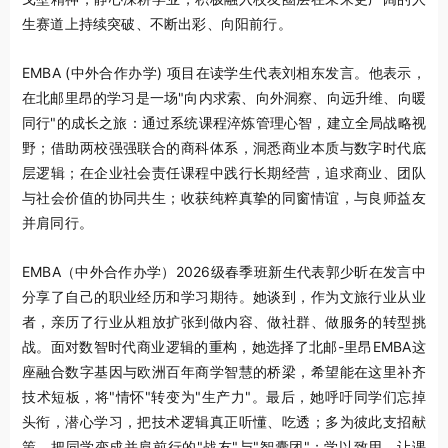
生赛道上持续突破、不断出彩、向阳前行。
EMBA (中外合作办学) 项目在读学生代表刘相东发言。他表示，
在北邮里昂的学习是一场"向内求索、向外洞察、向远升维、向暖
同行"的成长之旅：通过系统课程淬炼管理心智，建立全局战略视
野；借助两校强强联合的商科体系，洞悉商业本质与数字时代底
层逻辑；在企业社会责任课程中践行长期经营，追求商业、团队
与社会价值的协同共生；收获纯粹真挚的同窗情谊，与良师益友
并肩同行。
EMBA（中外合作办学）2026级春季班新生代表郭少昕在发言中
分享了自己的职业经历和学习期待。她谈到，作为文旅行业从业
者，亲历了行业从粗放扩张到做内容、做社群、做服务的转型挑
战。面对数智时代商业逻辑的重构，她选择了北邮-里昂EMBA这
座融合数字基因与欧洲百年商学智慧的桥梁，希望能在这里补齐
技术短板，将"情怀"转变为"生产力"。最后，她呼吁同学们忘掉
头衔，潜心学习，把技术逻辑真正听懂、吃透；多为彼此支招献
策，把同学变成并肩前行的"战友"与"智囊团"；学以致用，让课