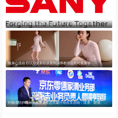
三一在南美和泰国完成重大设备交付，全球布局持续拓展
随身心流动 ECCO全新轻训系列演绎都市运动时装美学
织物清洁护理行业高质量生态共建行动在京启动，汰渍、碧浪、当妮品牌获京东首批品质认证，宝洁洗衣科研成果荣登国际SCI期刊