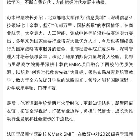
续学习、不断自我迭代，方能把握时代发展主动权。
彭木根副校长介绍，北京邮电大学作为"信息黄埔"，深耕信息科
技领域七十余载，坚守"传邮万里，国脉所系"的家国情怀，在商
业航天、太空算力、人工智能、集成电路等前沿科技赛道实力突
出，多年来为国家重要行业培育大批优秀人才，
今后也将继续践
行为国家战略需求服务的使命。
北邮经管学院底蕴深厚，深耕管
理人才培养领域多年，积淀了雄厚的师资力量与育人经验。北邮
与里昂商学院携手深耕十载的EMBA项目融合了两校的优质资
源，以培养"创客时代数智先锋"为目标，领先布局AI素养培育教
学，致力于全方位提升学生的战略眼光，领导才能和国际视野，
办学成果丰硕、口碑卓著。
最后，他寄语新生珍惜两年求学时光，更新知识结构，凝聚同窗
友谊，拓宽全球视野，打破专业边界，勇担时代使命，成长为推
动行业发展和社会进步的中流砥柱。
法国里昂商学院副校长Mark SMITH在致辞中对2026级春季班新