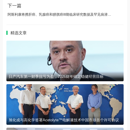
下一篇
阿斯利康将携肝癌、乳腺癌和膀胱癌III期临床研究数据及罕见病潜在同类首创疗法，亮相2026美国临床肿瘤学会（ASCO）年会
精选文章
日产汽车第一财季扭亏为盈，2026财年锚定稳健经营目标
旭化成与高化学签署Acetolyte™电解液技术中国市场首个许可协议