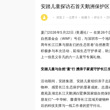
安踏儿童探访石首天鹅洲保护区
·
·
·
·
·
浏览 2
点赞 0
收藏 0
评论 0
20
厦门
2026年5月22日
/美通社/ -- 在第
自然基金会（WWF）号召，与深圳市一个地
周年长江江豚与朋友们的生态答卷"自然教
积极参与本次活动，延续生态守护承诺，助
上一份意义非凡的六一儿童节专属礼物。
安踏儿童与自然"童"行 携亲子家庭守护长江
活动期间，安踏集团、安踏儿童组织亲子志
物种、感受长江生态保护的显著成效。志愿
鹿苑及湖北长江天鹅洲白鱀豚国家级自然保
朋友们"--中华鲟、麋鹿等长江流域关键物
后的科技支撑与一线工作者的坚守付出。