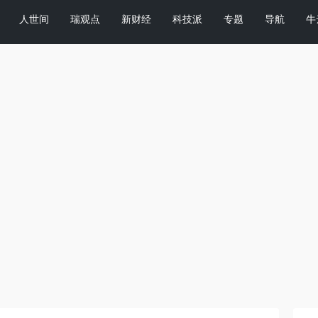
人世间
瑞观点
新财经
科技派
专题
导航
牛