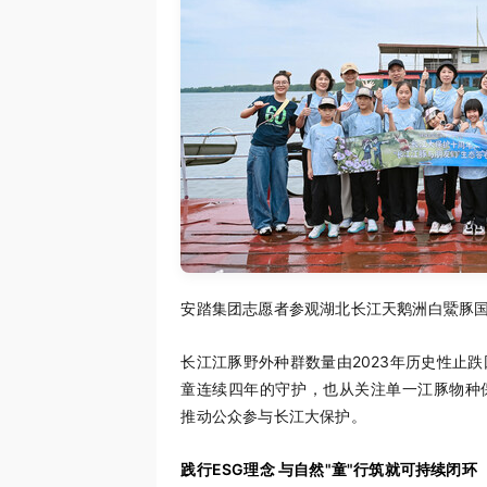
安踏集团志愿者参观湖北长江天鹅洲白鱀豚
长江江豚野外种群数量由2023年历史性止跌回
童连续四年的守护，也从关注单一江豚物种
推动公众参与长江大保护。
践行ESG理念 与自然"童"行筑就可持续闭环