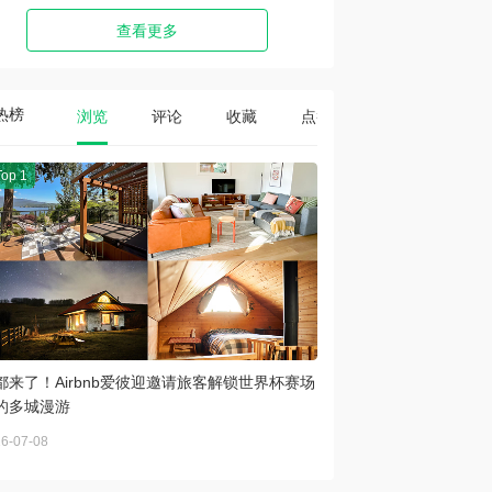
查看更多
热榜
浏览
评论
收藏
点赞
Top 1
都来了！Airbnb爱彼迎邀请旅客解锁世界杯赛场
的多城漫游
6-07-08