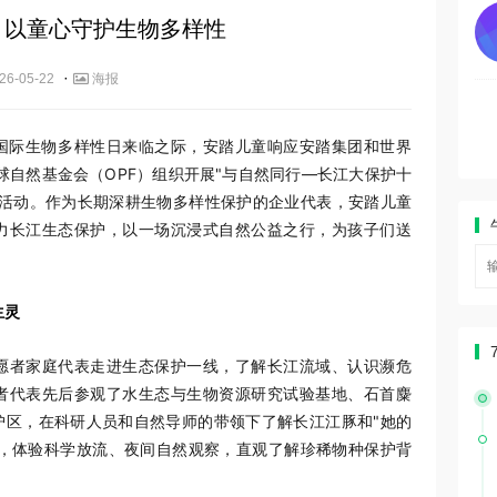
 以童心守护生物多样性
·
26-05-22
海报
26个国际生物多样性日来临之际，安踏儿童响应安踏集团和世界
球自然基金会（OPF）组织开展"与自然同行—长江大保护十
育活动。作为长期深耕生物多样性保护的企业代表，安踏儿童
力长江生态保护，以一场沉浸式自然公益之行，为孩子们送
生灵
愿者家庭代表走进生态保护一线，了解长江流域、认识濒危
者代表先后参观了水生态与生物资源研究试验基地、石首麋
护区，在科研人员和自然导师的带领下了解长江江豚和"她的
种，体验科学放流、夜间自然观察，直观了解珍稀物种保护背