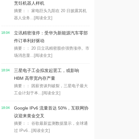
烹饪机器人样机
摘要：： 家电巨头九阳在 20 日披露其机
器人业务...
[阅读全文]
立讯精密涨停：受华为新能源汽车零部
18:04
件订单利好驱动
摘要：： 20 日立讯精密股价强势涨停。市
场消息显...
[阅读全文]
三星电子工会拟发起罢工，或影响
18:04
HBM 高带宽内存产量
摘要：： 因薪资谈判破裂，三星电子最大
工会计划于本...
[阅读全文]
Google IPv6 流量首达 50%，互联网协
18:04
议迎来黄金交叉
摘要：： 谷歌最新监测数据显示，全球通
过 IPv6...
[阅读全文]