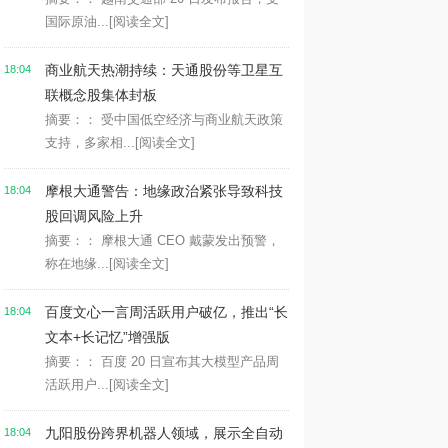
国际原油...
[阅读全文]
商业航天热潮持续：天通股份等卫星互
18:04
联概念股集体封板
摘要：： 受中国低空经济与商业航天政策
支持，多家相...
[阅读全文]
摩根大通警告：地缘政治紧张导致科技
18:04
股回调风险上升
摘要：： 摩根大通 CEO 戴蒙发出预警，
称在地缘...
[阅读全文]
百度文心一言周活跃用户破亿，推出“长
18:04
文本+长记忆”增强版
摘要：： 百度 20 日宣布其大模型产品周
活跃用户...
[阅读全文]
九阳股份跨界机器人领域，展示全自动
18:04