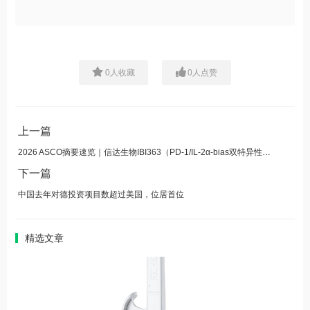
0
人收藏
0
人点赞
上一篇
2026 ASCO摘要速览｜信达生物IBI363（PD-1/IL-2α-bias双特异性融合蛋白）联合化疗一线治疗晚期NSCLC，初步PoC数据展现优异的疗效信号与良好的安全性
下一篇
中国去年对德投资项目数超过美国，位居首位
精选文章