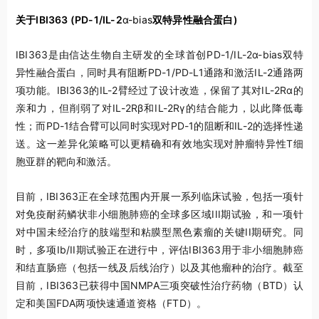
关于
IBI363 (PD-1/IL-2
α-bias
双特异性融合蛋白
)
IBI363是由信达生物自主研发的全球首创PD-1/IL-2α-bias双特
异性融合蛋白，同时具有阻断PD-1/PD-L1通路和激活IL-2通路两
项功能。IBI363的IL-2臂经过了设计改造，保留了其对IL-2Rα的
亲和力，但削弱了对IL-2Rβ和IL-2Rγ的结合能力，以此降低毒
性；而PD-1结合臂可以同时实现对PD-1的阻断和IL-2的选择性递
送。这一差异化策略可以更精确和有效地实现对肿瘤特异性T细
胞亚群的靶向和激活。
目前，IBI363正在全球范围内开展一系列临床试验，包括一项针
对免疫耐药鳞状非小细胞肺癌的全球多区域III期试验，和一项针
对中国未经治疗的肢端型和粘膜型黑色素瘤的关键II期研究。同
时，多项Ib/II期试验正在进行中，评估IBI363用于非小细胞肺癌
和结直肠癌（包括一线及后线治疗）以及其他瘤种的治疗。截至
目前，IBI363已获得中国NMPA三项突破性治疗药物（BTD）认
定和美国FDA两项快速通道资格（FTD）。