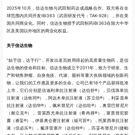
2025年10月，信达生物与武田制药达成战略合作。双方将在全
球范围内共同开发IBI363（武田研发代号：TAK-928），并在美
国共同商业化。同时，信达生物授予武田制药IBI363在除大中华
区及美国以外地区的商业化权益。
关于信达生物
"始于信，达于行"，开发出老百姓用得起的高质量生物药，是信
达生物的使命和目标。信达生物成立于2011年，致力于研发、生
产和销售肿瘤、自身免疫、代谢、眼科等重大疾病领域的创新药
物，让我们的工作惠及更多的生命。公司已有18个产品获得批准
上市，它们分别是信迪利单抗注射液（达伯舒®），贝伐珠单抗
注射液（达攸同®），阿达木单抗注射液（苏立信®），利妥昔单
抗注射液（达伯华®），佩米替尼片（达伯坦®），奥雷巴替尼片
（耐立克®）， 雷莫西尤单抗注射液（希冉择®），塞普替尼胶
囊（睿妥®），伊基奥仑赛注射液（福可苏®），托莱西单抗注射
液（信必乐®），氟泽雷塞片（达伯特®），匹妥布替尼片(捷帕