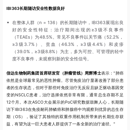
IBI363长期随访安全性数据良好
在整体人群（n = 136）的长期随访中，IBI363展现出良
好的安全性特征：治疗期间出现的≥3级不良事件
（TEAEs）为48.5%。常见不良事件以关节痛（52.2%，
≥3级3.7%）、贫血（46.3%，≥3级4.4%）和皮疹
（39.0%，≥3级8.8%）为主，多为可控、可管理的轻中
度不良事件，未观察到新的安全性信号。
信达生物制药集团首席研发官（肿瘤管线）周辉博士
表示："肺癌
依然是全球最常见的恶性肿瘤。尽管免疫治疗显著改善了部分患
者的生存状态，但对于那些对免疫治疗无反应且缺乏驱动基因突
变的NSCLC患者，治疗选择依然非常有限，通常总生存期不足
12个月。本次ASCO大会展示的PoC研究数据鼓舞人心，长期随
访下IBI363在免疫耐药肺鳞癌和肺腺癌中均观察到优异的总生存
期（OS），验证了其独特的双重作用机制所带来的长期生存获
益，有望为这一巨大患者人群提供了一条全新的治疗途径。"