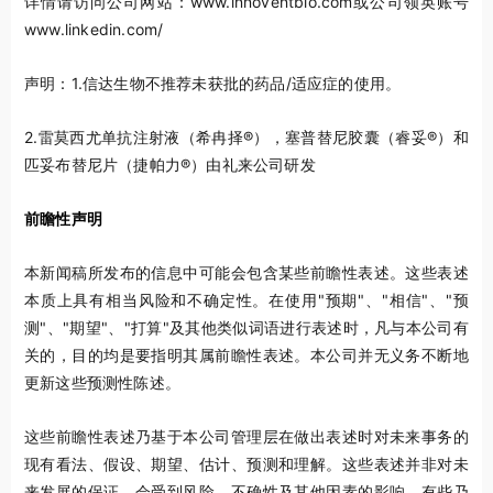
详情请访问公司网站：www.innoventbio.com或公司领英账号
www.linkedin.com/
声明：
1.
信达生物不推荐未获批的药品
/
适应症的使用。
2.
雷莫西尤单抗注射液（希冉择
®
），塞普替尼胶囊（睿妥
®
）和
匹妥布替尼片（捷帕力
®
）由礼来公司研发
前瞻性声明
本新闻稿所发布的信息中可能会包含某些前瞻性表述。这些表述
本质上具有相当风险和不确定性。在使用"预期"、"相信"、"预
测"、"期望"、"打算"及其他类似词语进行表述时，凡与本公司有
关的，目的均是要指明其属前瞻性表述。本公司并无义务不断地
更新这些预测性陈述。
这些前瞻性表述乃基于本公司管理层在做出表述时对未来事务的
现有看法、假设、期望、估计、预测和理解。这些表述并非对未
来发展的保证，会受到风险、不确性及其他因素的影响，有些乃