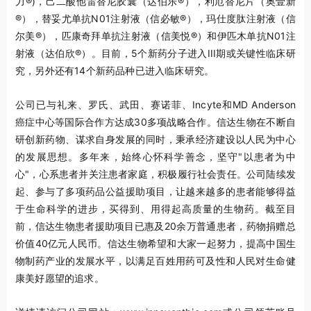
力®)，己二酸他雷替尼胶囊（达伯乐®），利厄替尼片（奥壹新
®），替妥尤单抗N01注射液（信必敏®），玛仕度肽注射液（信
尔美®），匹康奇拜单抗注射液（信美悦®）和伊匹木单抗N01注
射液（达伯欣®）。目前，5个新药分子进入III期或关键性临床研
究，另外还有14个新药品种已进入临床研究。
公司已与礼来、罗氏、武田、赛诺菲、Incyte和MD Anderson
癌症中心等国际合作方达成30多项战略合作。信达生物在不断自
研创新药物、谋求自身发展的同时，秉承经济建设以人民为中心
的发展思想。多年来，始终心怀科学善念，坚守"以患者为中
心"，心系患者并关注患者家庭，积极履行社会责任。公司陆续发
起、参与了多项药品公益援助项目，让越来越多的患者能够得益
于生命科学的进步，买得到、用得起高质量的生物药。截至目
前，信达生物患者援助项目已惠及20余万普通患者，药物捐赠总
价值40亿元人民币。信达生物希望和大家一起努力，提高中国生
物制药产业的发展水平，以满足百姓用药可及性和人民对生命健
康美好愿望的追求。