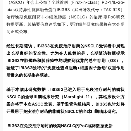
（ASCO）年会上公布了全球首创（First-in-class）PD-1/IL-2
α-
bias
双特异性抗体融合蛋白IBI363（武田研发代号：TAK-928）
治疗晚期免疫耐药非小细胞肺癌（NSCLC）的临床I期PoC研究
数据更新。其摘要信息速览如下，更详细的研究结果将在大会期
间正式公布。
经过长期随访，
IBI363在免疫治疗耐药的NSCLC受试者中展现
出长期良好的安全性。尤为令人鼓舞的是，长期随访数据提示
IBI363在肺鳞癌和肺腺癌中均观察到
优异的总生存期（
OS），
验证了
IBI363独特的"免疫检查点阻断+细胞因子激动"双重作用
所带来的长期生存获益。
基于本临床研究数据，
IBI363已进入用于免疫治疗耐药的鳞状
NSCLC的全球III期临床研究（Marslight-11），其临床设计方
案亦将于本次ASCO发表。基于监管沟通结果，IBI363也计划将
开展用于免疫治疗耐药的非鳞状NSCLC的全球III期临床研究。
IBI363在免疫治疗耐药的晚期NSCLC的PoC临床数据更新