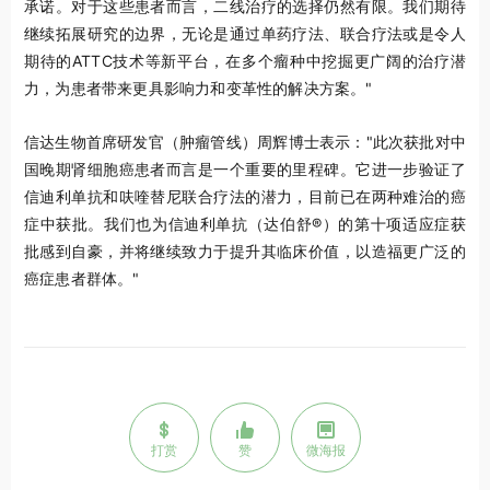
承诺。对于这些患者而言，二线治疗的选择仍然有限。我们期待
继续拓展研究的边界，无论是通过单药疗法、联合疗法或是令人
期待的ATTC技术等新平台，在多个瘤种中挖掘更广阔的治疗潜
力，为患者带来更具影响力和变革性的解决方案。"
信达生物首席研发官（肿瘤管线）周辉博士表示："此次获批对中
国晚期肾细胞癌患者而言是一个重要的里程碑。它进一步验证了
信迪利单抗和呋喹替尼联合疗法的潜力，目前已在两种难治的癌
症中获批。我们也为信迪利单抗（达伯舒
®
）的第十项适应症获
批感到自豪，并将继续致力于提升其临床价值，以造福更广泛的
癌症患者群体。"
打赏
赞
微海报