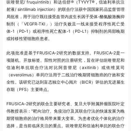
呋喹替尼/ fruquintinib）和达伯舒
®
（TYVYT
®
, 信迪利单抗注
射液/ sintilimab injection）的联合疗法获中国国家药品监督管理
局批准，用于治疗既往接受血管内皮生长因子受体-酪氨酸激酶抑
制剂（「VEGFR-TKI」）治疗失败且一线未接受程序性死亡受
体-1（PD-1）或程序性死亡配体-1（PD-L1）抑制剂的局部晚期
或转移性肾细胞癌患者。
此项批准是基于FRUSICA-2研究的数据支持。FRUSICA-2是一
项随机、开放标签、阳性对照的注册研究，旨在评估呋喹替尼和
信迪利单抗联合疗法对比阿昔替尼（axitinib）或依维莫司
（everolimus）单药疗法用于二线治疗晚期肾细胞癌的疗效和安
全性。该研究已达到盲态独立中心阅片（BICR）评估的无进展生
存期（PFS）主要终点。
FRUSICA-2研究的联合主要研究者、复旦大学附属肿瘤医院叶定
伟教授表示："靶向治疗、免疫治疗及其联合疗法的快速发展为晚
期肾细胞癌的治疗格局带来重大变革。为患者优化个体化的治疗
选择，是当前临床关注的重点。呋喹替尼和信迪利单抗的联合疗