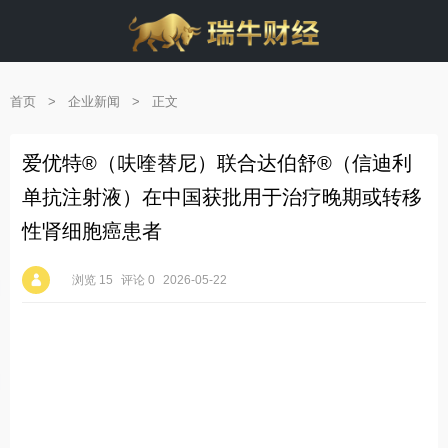
首页
>
企业新闻
>
正文
爱优特®（呋喹替尼）联合达伯舒®（信迪利
单抗注射液）在中国获批用于治疗晚期或转移
性肾细胞癌患者
浏览 15
评论 0
2026-05-22