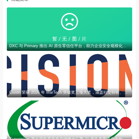
DXC 与 Primary 推出 AI 原生零信任平台，助力企业安全规模化部署 AI
Cision 荣获 2026 年 MarTech 突破奖三项大奖，涵盖社交聆听、新闻稿发布及 AEO 领域
Supermicro 第七届年度开放存储峰会汇聚 21 家生态系统合作伙伴，分享规模化部署企业级 AI 的实用指南