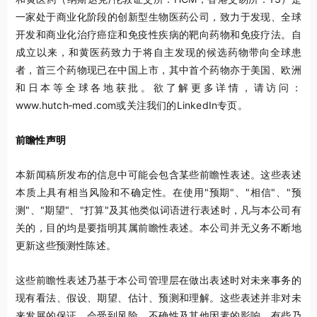
一家处于商业化阶段的创新型生物医药公司，致力于发现、全球
开发和商业化治疗癌症和免疫性疾病的靶向药物和免疫疗法。自
成立以来，和黄医药致力于将自主发现的候选药物带向全球患
者，首三个药物现已在中国上市，其中首个药物亦于美国、欧洲
和日本等全球各地获批。欲了解更多详情，请访问：
www.hutch‑med.com或关注我们的LinkedIn专页。
前瞻性声明
本新闻稿所发布的信息中可能会包含某些前瞻性表述。这些表述
本质上具有相当风险和不确定性。在使用"预期"、"相信"、"预
测"、"期望"、"打算"及其他类似词语进行表述时，凡与本公司有
关的，目的均是要指明其属前瞻性表述。本公司并无义务不断地
更新这些预测性陈述。
这些前瞻性表述乃基于本公司管理层在做出表述时对未来事务的
现有看法、假设、期望、估计、预测和理解。这些表述并非对未
来发展的保证，会受到风险、不确性及其他因素的影响，有些乃