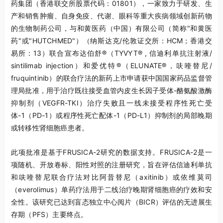
药集团（香港联交所股票代码：01801），一家致力于研发、生
产和销售肿瘤、自身免疫、代谢、眼科等重大疾病领域创新药物
的生物制药公司，与和黄医药（中国）有限公司（简称"和黄医
药"或"HUTCHMED"）（纳斯达克/伦敦证交所：HCM；香港交
易所：13）联合宣布达伯舒®（TYVYT® , 信迪利单抗注射液/
sintilimab injection）和爱优特®（ELUNATE®，呋喹替尼/
fruquintinib）的联合疗法的新药上市申请获中国国家药品监督管
理局批准，用于治疗既往接受血管内皮生长因子受体-酪氨酸激酶
抑制剂（VEGFR-TKI）治疗失败且一线未接受程序性死亡受
体-1（PD-1）或程序性死亡配体-1（PD-L1）抑制剂的局部晚期
或转移性肾细胞癌患者。
此项批准是基于FRUSICA-2研究的数据支持。FRUSICA-2是一
项随机、开放卷标、阳性对照的注册研究，旨在评估信迪利单抗
和呋喹替尼联合疗法对比阿昔替尼（axitinib）或依维莫司
（everolimus）单药疗法用于二线治疗晚期肾细胞癌的疗效和安
全性。该研究已达到盲态独立中心阅片（BICR）评估的无进展生
存期（PFS）主要终点。