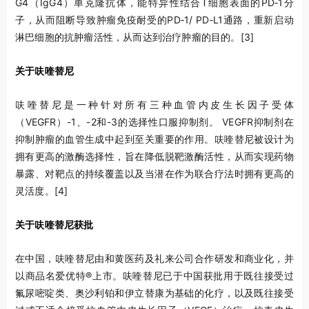
G4（IgG4）单克隆抗体，能特异性结合T细胞表面的PD‑1分
子，从而阻断导致肿瘤免疫耐受的PD‑1/ PD‑L1通路，重新启动
淋巴细胞的抗肿瘤活性，从而达到治疗肿瘤的目的。
[3]
关于呋喹替尼
呋喹替尼是一种针对所有三种血管内皮生长因子受体
（VEGFR）-1、-2和-3的选择性口服抑制剂。 VEGFR抑制剂在
抑制肿瘤的血管生成中起到至关重要的作用。呋喹替尼被设计为
拥有更高的激酶选择性，旨在降低脱靶激酶活性，从而实现药物
暴露、对靶点的持续覆盖以及当潜在作为联合疗法时拥有更高的
灵活度。
[4]
关于呋喹替尼获批
在中国，呋喹替尼由和黄医药及礼来公司合作研发和商业化，并
以商品名爱优特®上市。呋喹替尼已于中国获批用于既往接受过
氟尿嘧啶类、奥沙利铂和伊立替康为基础的化疗，以及既往接受