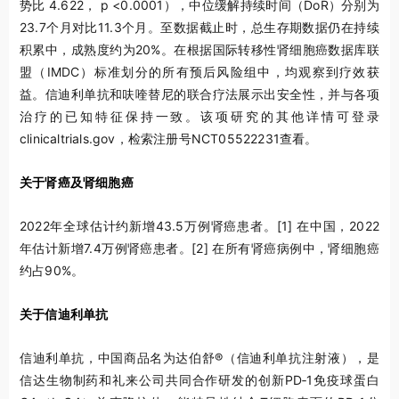
势比 4.622， p <0.0001），中位缓解持续时间（DoR）分别为
23.7个月对比11.3个月。至数据截止时，总生存期数据仍在持续
积累中，成熟度约为20%。在根据国际转移性肾细胞癌数据库联
盟（IMDC）标准划分的所有预后风险组中，均观察到疗效获
益。信迪利单抗和呋喹替尼的联合疗法展示出安全性，并与各项
治疗的已知特征保持一致。该项研究的其他详情可登录
clinicaltrials.gov，检索注册号NCT05522231查看。
关于肾癌及肾细胞癌
2022年全球估计约新增43.5万例肾癌患者。
[1]
在中国，2022
年估计新增7.4万例肾癌患者。
[2]
在所有肾癌病例中，肾细胞癌
约占90%。
关于信迪利单抗
信迪利单抗，中国商品名为达伯舒®（信迪利单抗注射液），是
信达生物制药和礼来公司共同合作研发的创新PD‑1免疫球蛋白