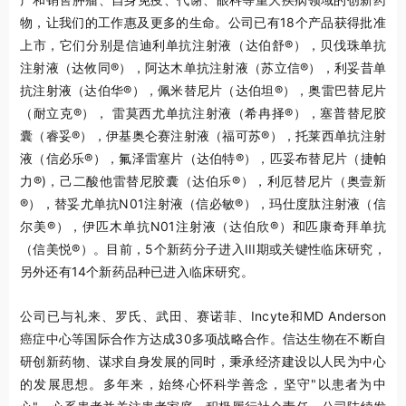
物，让我们的工作惠及更多的生命。公司已有18个产品获得批准
上市，它们分别是信迪利单抗注射液（达伯舒®），贝伐珠单抗
注射液（达攸同®），阿达木单抗注射液（苏立信®），利妥昔单
抗注射液（达伯华®），佩米替尼片（达伯坦®），奥雷巴替尼片
（耐立克®）， 雷莫西尤单抗注射液（希冉择®），塞普替尼胶
囊（睿妥®），伊基奥仑赛注射液（福可苏®），托莱西单抗注射
液（信必乐®），氟泽雷塞片（达伯特®），匹妥布替尼片（捷帕
力®)，己二酸他雷替尼胶囊（达伯乐®），利厄替尼片（奥壹新
®），替妥尤单抗N01注射液（信必敏®），玛仕度肽注射液（信
尔美®），伊匹木单抗N01注射液（达伯欣®）和匹康奇拜单抗
（信美悦®）。目前，5个新药分子进入III期或关键性临床研究，
另外还有14个新药品种已进入临床研究。
公司已与礼来、罗氏、武田、赛诺菲、Incyte和MD Anderson
癌症中心等国际合作方达成30多项战略合作。信达生物在不断自
研创新药物、谋求自身发展的同时，秉承经济建设以人民为中心
的发展思想。多年来，始终心怀科学善念，坚守"以患者为中