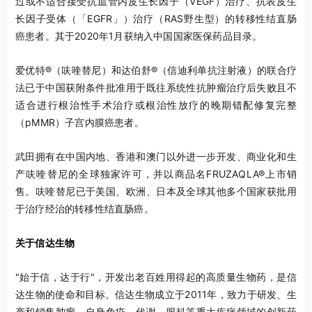
过或不适合接受抗血管内皮生长因子（VEGF）治疗、抗表皮生
长因子受体（「EGFR」）治疗（RAS野生型）的转移性结直肠
癌患者。其于2020年1月获纳入中国国家医保药品目录。
爱优特®（呋喹替尼）和达伯舒®（信迪利单抗注射液）的联合疗
法已于中国获附条件批准用于既往系统性抗肿瘤治疗后失败且不
适合进行根治性手术治疗或根治性放疗的晚期错配修复完整
（pMMR）子宫内膜癌患者。
武田拥有在中国内地、香港和澳门以外进一步开发、商业化和生
产呋喹替尼的全球独家许可，并以商品名FRUZAQLA®上市销
售。呋喹替尼已于美国、欧洲、日本及全球其他多个国家获批用
于治疗经治的转移性结直肠癌。
关于信达生物
"始于信，达于行"，开发出老百姓用得起的高质量生物药，是信
达生物的使命和目标。信达生物成立于2011年，致力于研发、生
产和销售肿瘤、自身免疫、代谢、眼科等重大疾病领域的创新药