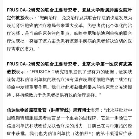
FRUSICA-2研究的联合主要研究者、复旦大学附属肿瘤医院叶
定伟教授
表示："靶向治疗、免疫治疗及其联合疗法的快速发展为
晚期肾细胞癌的治疗格局带来重大变革。为患者优化个体化的治
疗选择，是当前临床关注的重点。呋喹替尼和信迪利单抗的联合
疗法获批，突显了该方案为患有该棘手疾病的患者解决迫切的医
疗需求的潜力。"
FRUSICA-2研究的联合主要研究者、北京大学第一医院何志嵩
教授
表示："FRUSICA-2研究结果提供了强有力的证据，证实呋
喹替尼和信迪利单抗的联合疗法有望在晚期肾细胞癌的二线治疗
策略中发挥重要作用。我们对此项获批所带来的临床意义充满期
待，将持续致力于为患者提供有效的治疗选择。"
信达生物首席研发官（肿瘤管线）周辉博士
表示："此次获批对中
国晚期肾细胞癌患者而言是一个重要的里程碑。它进一步验证了
信迪利单抗和呋喹替尼联合疗法的潜力，目前已在两种难治的癌
症中获批。我们也为信迪利单抗（达伯舒®）的第十项适应症获