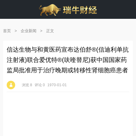
首页
>
企业新闻
>
正文
信达生物与和黄医药宣布达伯舒®(信迪利单抗
注射液)联合爱优特®(呋喹替尼)获中国国家药
监局批准用于治疗晚期或转移性肾细胞癌患者
浏览 8
评论 0
1970-01-01