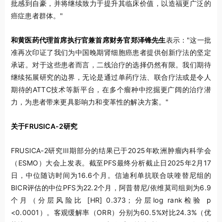
批感到自豪，并将继续致力于提升其临床价值，以造福更广泛的
癌症患者群体。"
和黄医药代理首席执行官兼首席财务官郑泽锋先生
表示："这一批
准再次印证了我们为中国晚期肾细胞癌患者提供创新疗法的坚定
承诺。对于这些患者而言，二线治疗的选择仍然有限。我们期待
继续拓展研究的边界，无论是通过单药疗法、联合疗法或是令人
期待的ATTC技术等新平台，在多个瘤种中挖掘更广阔的治疗潜
力，为患者带来更具影响力和变革性的解决方案。"
关于FRUSICA-2研究
FRUSICA-2研究III期部分的结果已于2025年欧洲肿瘤内科学会
（ESMO）大会上发表。截至PFS最终分析截止日2025年2月17
日，中位随访时间为16.6个月。信迪利单抗联合呋喹替尼组的
BICR评估的中位PFS为22.2个月，阿昔替尼/依维莫司组则为6.9
个月（分层风险比 [HR] 0.373；分层log rank检验 p
<0.0001）。客观缓解率（ORR）分别为60.5%对比24.3%（优