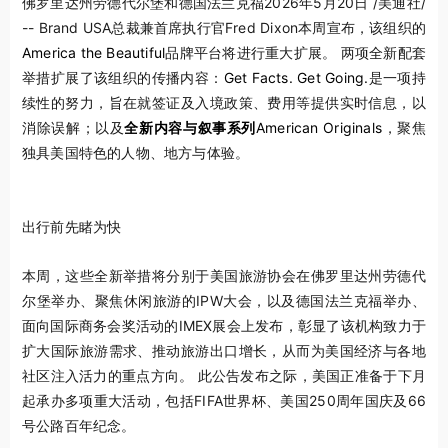
佛罗里达州劳德代尔堡和德国法兰克福
2026年5月20日
/美通社/
-- Brand USA总裁兼首席执行官Fred Dixon本周宣布，该组织的
America the Beautiful
品牌平台将进行重大扩展。 两项全新配套
举措扩展了该组织的传播内容：
Get Facts. Get Going.
是一项持
续性的努力，旨在就签证及入境政策、费用等提供实时信息，以
消除误解；以及
全新内容与叙事系列
American Originals
，聚焦
独具美国特色的人物、地方与体验。
出行前先睹为快
本周，这些全新举措将分别于美国旅游协会在佛罗里达州劳德代
尔堡举办、聚焦休闲旅游的IPW大会，以及德国法兰克福举办、
面向国际商务会奖活动的IMEX展会上发布，彰显了该机构致力于
扩大国际旅游需求、推动旅游出口增长，从而为美国经济与各地
社区注入活力的重点方向。 此公告发布之际，美国正准备于下月
起承办多项重大活动，包括FIFA世界杯、美国250周年国庆及66
号公路百年纪念。