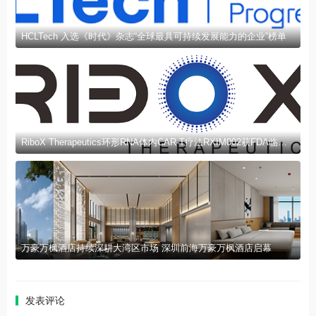
HCLTech 入选《时代》杂志“全球最具可持续发展能力的企业”榜单
RiboX Therapeutics环形RNA体内CAR-T疗法RXIM002获FDA临床试验许可
万豪万枫酒店持续深耕大湾区市场 深圳前海万豪万枫酒店启幕
发表评论