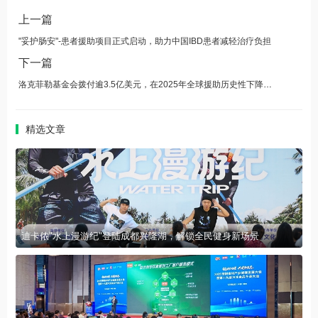
上一篇
"妥护肠安"-患者援助项目正式启动，助力中国IBD患者减轻治疗负担
下一篇
洛克菲勒基金会拨付逾3.5亿美元，在2025年全球援助历史性下降之际惠及7.31亿人
精选文章
迪卡侬"水上漫游纪"登陆成都兴隆湖，解锁全民健身新场景