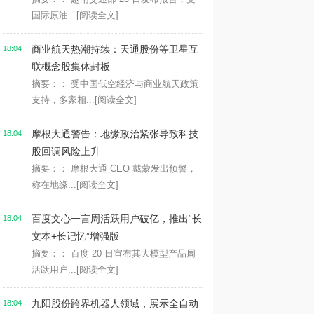
国际原油...
[阅读全文]
商业航天热潮持续：天通股份等卫星互
18:04
联概念股集体封板
摘要：： 受中国低空经济与商业航天政策
支持，多家相...
[阅读全文]
摩根大通警告：地缘政治紧张导致科技
18:04
股回调风险上升
摘要：： 摩根大通 CEO 戴蒙发出预警，
称在地缘...
[阅读全文]
百度文心一言周活跃用户破亿，推出“长
18:04
文本+长记忆”增强版
摘要：： 百度 20 日宣布其大模型产品周
活跃用户...
[阅读全文]
九阳股份跨界机器人领域，展示全自动
18:04