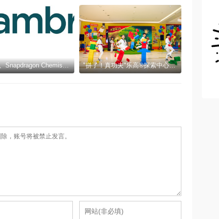
Cambrex、Snapdragon Chemistry与Q1 Scientific因在制药领域的创新与可持续发展获得认可
"拼了！真功夫"乐高®探索中心十周年暑期活动三城同步启幕