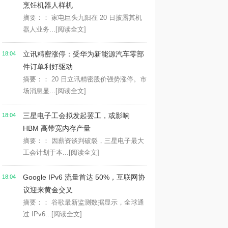
烹饪机器人样机
摘要：： 家电巨头九阳在 20 日披露其机
器人业务...
[阅读全文]
立讯精密涨停：受华为新能源汽车零部
18:04
件订单利好驱动
摘要：： 20 日立讯精密股价强势涨停。市
场消息显...
[阅读全文]
三星电子工会拟发起罢工，或影响
18:04
HBM 高带宽内存产量
摘要：： 因薪资谈判破裂，三星电子最大
工会计划于本...
[阅读全文]
Google IPv6 流量首达 50%，互联网协
18:04
议迎来黄金交叉
摘要：： 谷歌最新监测数据显示，全球通
过 IPv6...
[阅读全文]