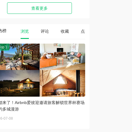
查看更多
热榜
浏览
评论
收藏
点赞
Top 1
都来了！Airbnb爱彼迎邀请旅客解锁世界杯赛场
的多城漫游
6-07-08