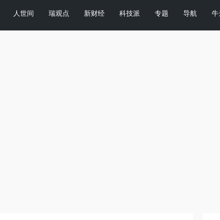
人世间
瑞观点
新财经
科技派
专题
导航
牛