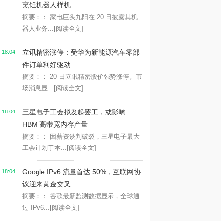
烹饪机器人样机
摘要：： 家电巨头九阳在 20 日披露其机
器人业务...
[阅读全文]
立讯精密涨停：受华为新能源汽车零部
18:04
件订单利好驱动
摘要：： 20 日立讯精密股价强势涨停。市
场消息显...
[阅读全文]
三星电子工会拟发起罢工，或影响
18:04
HBM 高带宽内存产量
摘要：： 因薪资谈判破裂，三星电子最大
工会计划于本...
[阅读全文]
Google IPv6 流量首达 50%，互联网协
18:04
议迎来黄金交叉
摘要：： 谷歌最新监测数据显示，全球通
过 IPv6...
[阅读全文]