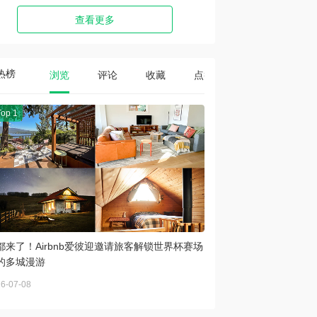
查看更多
热榜
浏览
评论
收藏
点赞
Top 1
都来了！Airbnb爱彼迎邀请旅客解锁世界杯赛场
的多城漫游
6-07-08