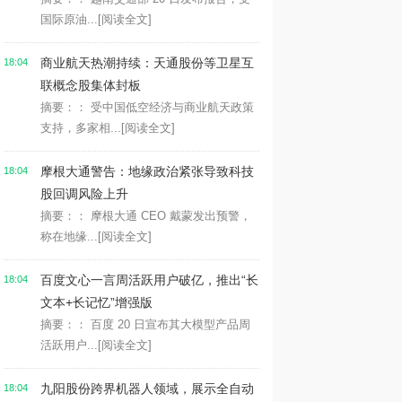
国际原油...
[阅读全文]
商业航天热潮持续：天通股份等卫星互
18:04
联概念股集体封板
摘要：： 受中国低空经济与商业航天政策
支持，多家相...
[阅读全文]
摩根大通警告：地缘政治紧张导致科技
18:04
股回调风险上升
摘要：： 摩根大通 CEO 戴蒙发出预警，
称在地缘...
[阅读全文]
百度文心一言周活跃用户破亿，推出“长
18:04
文本+长记忆”增强版
摘要：： 百度 20 日宣布其大模型产品周
活跃用户...
[阅读全文]
九阳股份跨界机器人领域，展示全自动
18:04