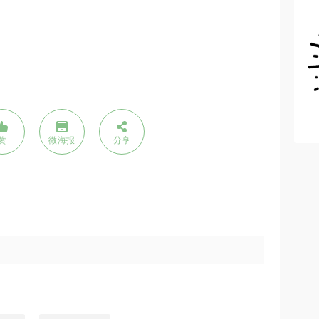
赞
微海报
分享