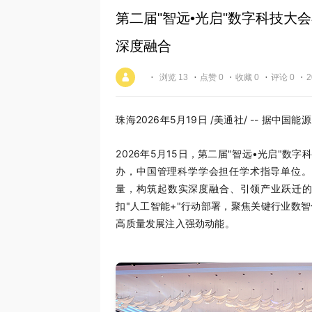
第二届"智远•光启"数字科技大会
深度融合
·
·
·
·
·
浏览 13
点赞 0
收藏 0
评论 0
2
珠海
2026年5月19日
/美通社/ -- 据中国能
2026年5月15日，
第二届
"智远•光启"数
办，中国管理科学学会担任学术指导单位。大
量，构筑起数实深度融合、引领产业跃迁
扣"人工智能+"行动部署，聚焦关键行业数
高质量发展注入强劲动能。