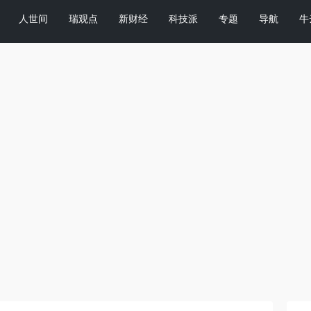
人世间
瑞观点
新财经
科技派
专题
导航
牛