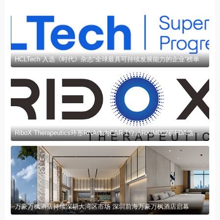
HCLTech 入选《时代》杂志“全球最具可持续发展能力的企业”榜单
RiboX Therapeutics环形RNA体内CAR-T疗法RXIM002获FDA临床试验许可
万豪万枫酒店持续深耕大湾区市场 深圳前海万豪万枫酒店启幕