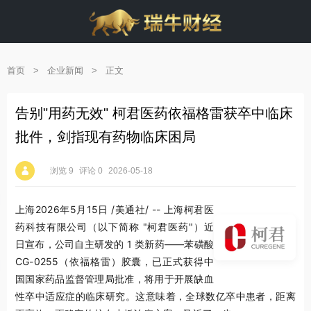
首页
>
企业新闻
>
正文
告别"用药无效" 柯君医药依福格雷获卒中临床
批件，剑指现有药物临床困局
浏览 9
评论 0
2026-05-18
上海
2026年5月15日
/美通社/ -- 上海柯君医
药科技有限公司（以下简称 "柯君医药"）近
日宣布，公司自主研发的 1 类新药——苯磺酸
CG-0255（依福格雷）胶囊，已正式获得中
国国家药品监督管理局批准，将用于开展缺血
性卒中适应症的临床研究。这意味着，全球数亿卒中患者，距离