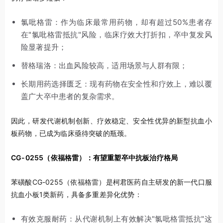
氯吡格雷：作为临床最常用药物，却有超过50%患者存
在"氯吡格雷抵抗"风险，临床疗效大打折扣，卒中复发风
险显著提升；
替格瑞洛：出血风险较高，适用场景与人群有限；
长期用药选择匮乏：现有药物在安全性和疗效上，难以覆
盖广大卒中患者的复杂需求。
因此，研发代谢机制创新、疗效稳定、安全性优异的新型抗血小
板药物，已成为临床亟待突破的瓶颈。
CG-0255（依福格雷）：有望重塑卒中抗板治疗格局
苯磺酸CG-0255（依福格雷）是柯君医药自主研发的新一代口服
抗血小板1类新药，具备多重差异化优势：
有效克服耐药：从代谢机制上有效解决"氯吡格雷抵抗"这