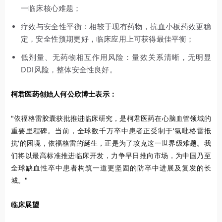
一临床核心难题；
疗效与安全性平衡：相较于现有药物，抗血小板药效更稳
定，安全性预期更好，临床应用上可获得最佳平衡；
低剂量、无药物相互作用风险：量效关系清晰，无明显
DDI风险，整体安全性良好。
柯君医药创始人何公欣博士
表示：
"依福格雷胶囊获批推进临床研究，是柯君医药在心脑血管领域的
重要里程碑。当前，全球数千万卒中患者正受制于'氯吡格雷抵
抗'的困境，依福格雷的诞生，正是为了攻克这一世界级难题。我
们将以最高标准推进临床开发，力争早日推向市场，为中国乃至
全球缺血性卒中患者构筑一道更坚固的防卒中进展及复发的长
城。"
临床展望