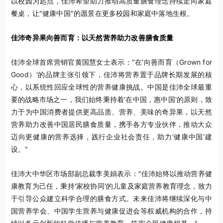
以校园为起点，佳沛希望助力推动高质量膳食理念持续走向家庭
餐桌，让"健康中国"的愿景在更多校园和家庭中落地生根。
佳沛奇异果向善而育：以天然营养助力改善膳食质量
佳沛全球首席营销官黄国慧女士表示："在'向善而育（Grown for
Good）'的品牌主张引领下，佳沛将营养置于品牌长期发展的核
心，以系统性回应全球性的营养健康挑战。中国是佳沛全球最重
要的战略市场之一，我们始终秉持着'在中国，惠中国'的原则，致
力于为中国消费者提供更高品质、营养、美味的奇异果，以天然
营养助力改善中国居民膳食质量，携手各方专业伙伴，推动大众
迈向更健康的营养选择，践行企业社会责任，助力'健康中国'建
设。"
佳沛大中华区市场部副总裁李美娟表示："佳沛始终以推动营养健
康教育为己任，秉持'家校协同'的儿童及家庭营养教育理念，致力
于引导公众建立科学合理的膳食方式。未来佳沛将继续深化与中
国营养学会、中国学生营养与健康促进会等权威机构的合作，持