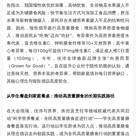
告指出，我国慢性病负担加重，高钠饮食、全谷物及水果摄入不
足成为关键膳食风险；快节奏生活方式与深加工食品消费，挤压
水果等新鲜食物摄入，居民存在关键营养素摄入不足的结构性问
题。因此，报告倡导践行高质量膳食，增加高营养密度食物摄
入，推动居民从"吃饱"迈向"吃好"。奇异果作为高营养素密度水
果代表，富含维生素C、钾和膳食纤维等10+天然营养；其中黄
心奇异果，每日100g可提供171mg维生素C，满足成人维C日需
量（100mg）。今年，佳沛全球焕新品牌主张"向善而育
（Grown for Good）"，旨在提升公众对于隐性饥饿的认知，通
过美味天然、营养丰富的奇异果，帮助家庭填补每日营养缺口，
其核心理念与报告倡议高度契合。
从学生餐盘到家庭餐桌：推动高质量膳食的长期实践路径
在大会现场，佳沛与营养、疾控及烹饪等领域权威代表共同启
动"科学营养餐桌・全民高质量膳食促进行动"——学生高质量膳
食餐盘落实行动。该行动以学生群体为切入点，推动高质量膳食
从理念倡议走向校园实践，成为全民高质量膳食行动的重要落点