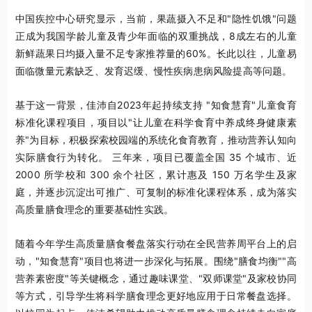
中国疾控中心研究显示，当前，果蔬摄入不足和"隐性饥饿"问题
正成为我国学龄儿童及青少年面临的双重挑战，8成左右的儿童
新鲜蔬果日均摄入量不足专家推荐量的60%。长此以往，儿童易
面临微量元素缺乏、发育迟缓、慢性疾病患病风险提高等问题。
基于这一背景，佳沛自2023年起持续支持 "知食慧育"儿童食育
标准化课程项目，项目以"让儿童在科学食育中养成终身健康素
养"为目标，积极探索校园端的系统化食育教育，推动营养认知向
实际膳食行为转化。 三年来，项目已覆盖全国 35 个城市、近
2000 所学校和 300 余个社区，累计惠及 150 万名学生及家
庭，并逐步沉淀出可推广、可复制的标准化课程体系，成为落实
高质量膳食理念的重要基础性实践。
随着今年学生高质量膳食餐盘落实行动在全民营养周平台上的启
动，"知食慧育"项目也将进一步深化与拓展。围绕"膳食均衡""高
营养素密度"等关键概念，通过趣味课堂、"双师课堂"及家校协同
等方式，引导学生将科学膳食理念更好地应用于日常餐盘选择。