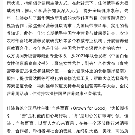
康状况，持续倡导健康生活方式。在此背景下，佳沛携手各大权
威机构，推动科学营养知识深入人心，提升全民健康素养。去
年，佳沛参与了新华网焕新升级的大型科普节目《营养翻译官》
视频合作，聚焦全民营养健康需求，为国民带来科学、实用的营
养知识。此外，佳沛长期携手中国学生营养与健康促进会、农业
农村部食物与营养发展研究所等多个权威专业机构，开展营养健
康教育合作。今年也是佳沛与中国营养学会深度合作的第六年，
双方协同升级营养概念专业体系：从2021年联合发布《中国白领
女性健康膳食白皮书》，聚焦女性营养，到去年合作发布《食物
营养素密度概念和健康价值——全民健康体重的食物选择指南》
报告，提供雷达图等可视化的食物选择工具，帮助大众选择高营
养素密度食物，再到连年深度支持参与全国营养科学大会、全民
营养周活动，佳沛持续深耕国民营养健康科普领域。
佳沛将以全球品牌主张"向善而育（Grown for Good）"为长期指
引——"善"是利他的初心与行动，"育"是用心的耕耘与引领。佳
沛，向善而育，以育人之心来育果，在每一个环节践行对消费
者、合作者、种植者与社会的善意，始终以天然、美味、高品质