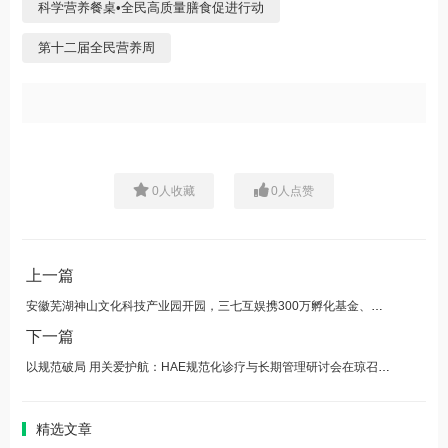
科学营养餐桌•全民高质量膳食促进行动
第十二届全民营养周
0
人收藏
0
人点赞
上一篇
安徽芜湖神山文化科技产业园开园，三七互娱携300万孵化基金、国潮IP联动强势赋能
下一篇
以规范破局 用关爱护航：HAE规范化诊疗与长期管理研讨会在琼召开，共筑罕见病诊疗生态
精选文章