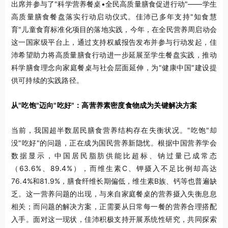
出席并参与了"科学营养餐桌•全民高质量膳食促进行动"——学生
高质量膳食餐盘落实行动启动仪式。佳沛已多年支持"知食慧
育"儿童食育标准化项目的落地实践，今年，在全民营养周启动会
这一国家级平台上，通过支持权威报告发布并参与行动发起，佳
沛希望助力将高质量膳食行动进一步延展至学生餐盘实践，推动
科学膳食理念向家庭餐桌与社会层面延伸，为"健康中国"建设提
供可持续的实践路径。
从"吃饱"迈向"吃好"：高营养素密度食物成为关键解决方案
当前，我国超半数居民膳食营养结构存在失衡状况。"吃饱"却
没"吃好"的问题，正在成为国民营养新隐忧。根据中国营养学会
数据显示，中国居民脂肪供能比超标、钠过量已成常态
（63.6%、89.4%），而维生素C、钾摄入不足比例却高达
76.4%和81.9%，膳食纤维长期偏低，维生素B族、钙等也普遍缺
乏。这一营养问题的出现，与来自家庭餐桌的营养摄入失衡息息
相关；而问题的解决方案，正需要从日常每一餐的营养合理搭配
入手。面对这一现状，佳沛积极支持开展系统性研究，共同探索