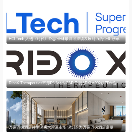
HCLTech 入选《时代》杂志“全球最具可持续发展能力的企业”榜单
RiboX Therapeutics环形RNA体内CAR-T疗法RXIM002获FDA临床试验许可
万豪万枫酒店持续深耕大湾区市场 深圳前海万豪万枫酒店启幕