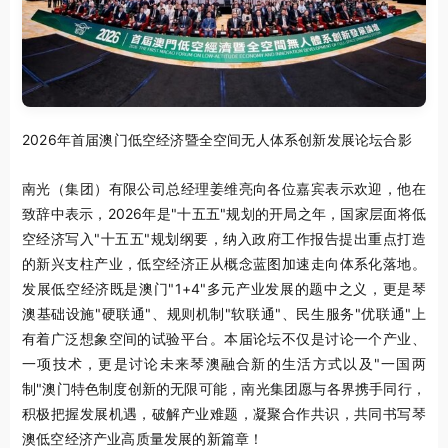
2026年首届澳门低空经济暨全空间无人体系创新发展论坛合影
南光（集团）有限公司总经理姜维亮向各位嘉宾表示欢迎，他在
致辞中表示，2026年是"十五五"规划的开局之年，国家层面将低
空经济写入"十五五"规划纲要，纳入政府工作报告提出重点打造
的新兴支柱产业，低空经济正从概念蓝图加速走向体系化落地。
发展低空经济既是澳门"1+4"多元产业发展的题中之义，更是琴
澳基础设施"硬联通"、规则机制"软联通"、民生服务"优联通"上
有着广泛想象空间的试验平台。本届论坛不仅是讨论一个产业、
一项技术，更是讨论未来琴澳融合新的生活方式以及"一国两
制"澳门特色制度创新的无限可能，南光集团愿与各界携手同行，
积极把握发展机遇，破解产业难题，凝聚合作共识，共同书写琴
澳低空经济产业高质量发展的新篇章！