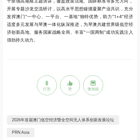
十余场高规格主题演讲，覆盖政策法规、国际标准等多元方向，
开展专题沙龙交流研讨，以高水平思想碰撞凝聚产业共识，充分
发挥澳门"一中心、一平台、一基地"独特优势，助力"1+4"经济
适度多元发展与琴澳一体化纵深推进，为琴澳共建世界级低空经
济创新高地、服务国家战略全局、丰富"一国两制"成功实践注入
强劲持久动力。
打赏
赞
微海报
2026年首届澳门低空经济暨全空间无人体系创新发展论坛
PRN Asia