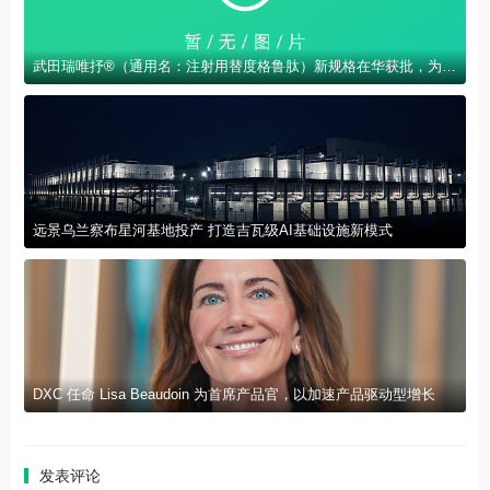
武田瑞唯抒®（通用名：注射用替度格鲁肽）新规格在华获批，为更低龄短肠综合征患儿带来治疗新选择
远景乌兰察布星河基地投产 打造吉瓦级AI基础设施新模式
DXC 任命 Lisa Beaudoin 为首席产品官，以加速产品驱动型增长
发表评论