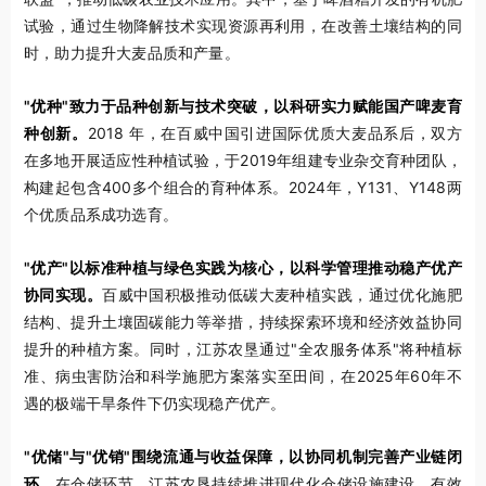
试验，通过生物降解技术实现资源再利用，在改善土壤结构的同
时，助力提升大麦品质和产量。
"优种"致力于品种创新与技术突破，以科研实力赋能国产啤麦育
种创新。
2018 年，在百威中国引进国际优质大麦品系后，双方
在多地开展适应性种植试验，于2019年组建专业杂交育种团队，
构建起包含400多个组合的育种体系。2024年，Y131、Y148两
个优质品系成功选育。
"优产"以标准种植与绿色实践为核心，以科学管理推动稳产优产
协同实现。
百威中国积极推动低碳大麦种植实践，通过优化施肥
结构、提升土壤固碳能力等举措，持续探索环境和经济效益协同
提升的种植方案。同时，江苏农垦通过"全农服务体系"将种植标
准、病虫害防治和科学施肥方案落实至田间，在2025年60年不
遇的极端干旱条件下仍实现稳产优产。
"优储"与"优销"围绕流通与收益保障，以协同机制完善产业链闭
环。
在仓储环节，江苏农垦持续推进现代化仓储设施建设，有效