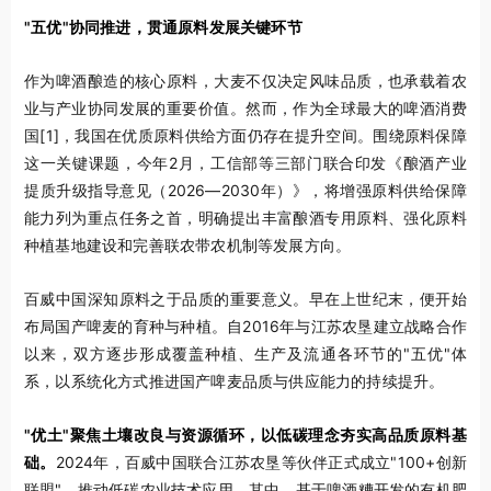
"五优"协同推进，贯通原料发展关键环节
作为啤酒酿造的核心原料，大麦不仅决定风味品质，也承载着农
业与产业协同发展的重要价值。然而，作为全球最大的啤酒消费
国
[1]
，我国在优质原料供给方面仍存在提升空间。围绕原料保障
这一关键课题，今年2月，工信部等三部门联合印发《酿酒产业
提质升级指导意见（2026—2030年）》，将增强原料供给保障
能力列为重点任务之首，明确提出丰富酿酒专用原料、强化原料
种植基地建设和完善联农带农机制等发展方向。
百威中国深知原料之于品质的重要意义。早在上世纪末，便开始
布局国产啤麦的育种与种植。自2016年与江苏农垦建立战略合作
以来，双方逐步形成覆盖种植、生产及流通各环节的"五优"体
系，以系统化方式推进国产啤麦品质与供应能力的持续提升。
"优土"聚焦土壤改良与资源循环，以低碳理念夯实高品质原料基
础。
2024年，百威中国联合江苏农垦等伙伴正式成立"100+创新
联盟"，推动低碳农业技术应用。其中，基于啤酒糟开发的有机肥