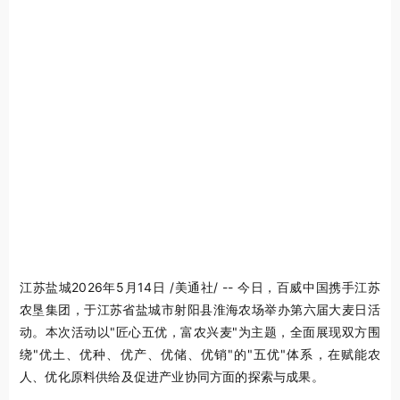
江苏盐城
2026年5月14日
/美通社/ -- 今日，百威中国携手江苏
农垦集团，于江苏省盐城市射阳县淮海农场举办第六届大麦日活
动。本次活动以"匠心五优，富农兴麦"为主题，全面展现双方围
绕"优土、优种、优产、优储、优销"的"五优"体系，在赋能农
人、优化原料供给及促进产业协同方面的探索与成果。