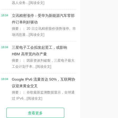
器人业务...
[阅读全文]
立讯精密涨停：受华为新能源汽车零部
18:04
件订单利好驱动
摘要：： 20 日立讯精密股价强势涨停。市
场消息显...
[阅读全文]
三星电子工会拟发起罢工，或影响
18:04
HBM 高带宽内存产量
摘要：： 因薪资谈判破裂，三星电子最大
工会计划于本...
[阅读全文]
Google IPv6 流量首达 50%，互联网协
18:04
议迎来黄金交叉
摘要：： 谷歌最新监测数据显示，全球通
过 IPv6...
[阅读全文]
查看更多