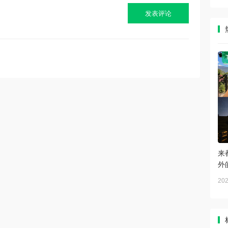
来
外
202