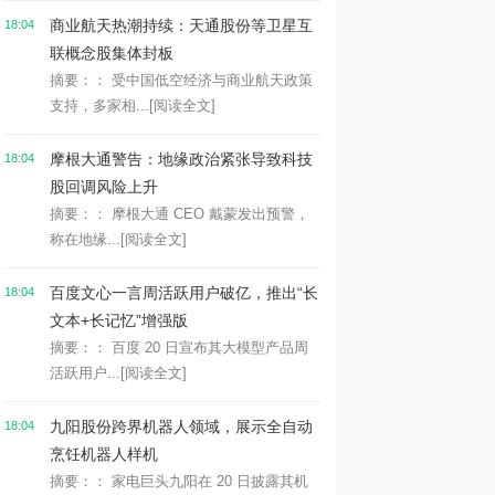
商业航天热潮持续：天通股份等卫星互
18:04
联概念股集体封板
摘要：： 受中国低空经济与商业航天政策
支持，多家相...
[阅读全文]
摩根大通警告：地缘政治紧张导致科技
18:04
股回调风险上升
摘要：： 摩根大通 CEO 戴蒙发出预警，
称在地缘...
[阅读全文]
百度文心一言周活跃用户破亿，推出“长
18:04
文本+长记忆”增强版
摘要：： 百度 20 日宣布其大模型产品周
活跃用户...
[阅读全文]
九阳股份跨界机器人领域，展示全自动
18:04
烹饪机器人样机
摘要：： 家电巨头九阳在 20 日披露其机