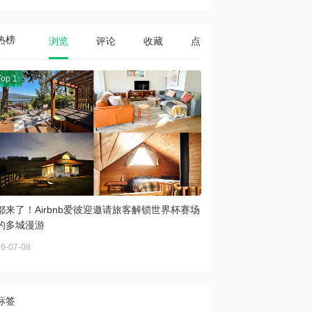
热榜
浏览
评论
收藏
点赞
Top 1
都来了！Airbnb爱彼迎邀请旅客解锁世界杯赛场
的多城漫游
6-07-08
标签