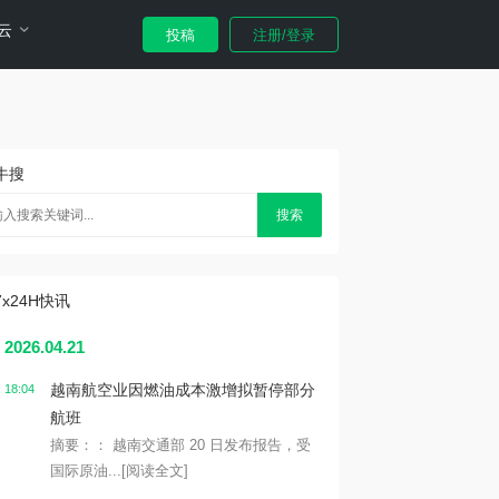
云
投稿
注册/登录
牛搜
搜索
7x24H快讯
2026.04.21
越南航空业因燃油成本激增拟暂停部分
18:04
航班
摘要：： 越南交通部 20 日发布报告，受
国际原油...
[阅读全文]