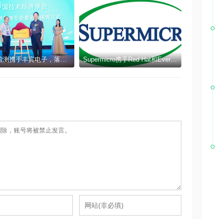
CTI华测检测携手丰宾电子，落地全国首例卓越经营星级评定项目
Supermicro携手Red Hat和Everpure，以经过验证的Kubernetes设备简化边缘AI部署