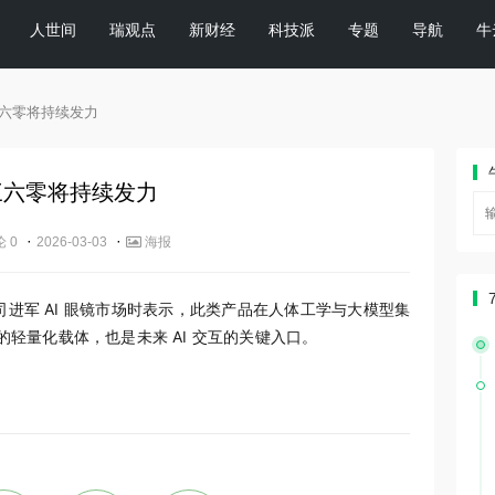
人世间
瑞观点
新财经
科技派
专题
导航
牛
三六零将持续发力
三六零将持续发力
·
·
 0
2026-03-03
海报
进军 AI 眼镜市场时表示，此类产品在人体工学与大模型集
的轻量化载体，也是未来 AI 交互的关键入口。