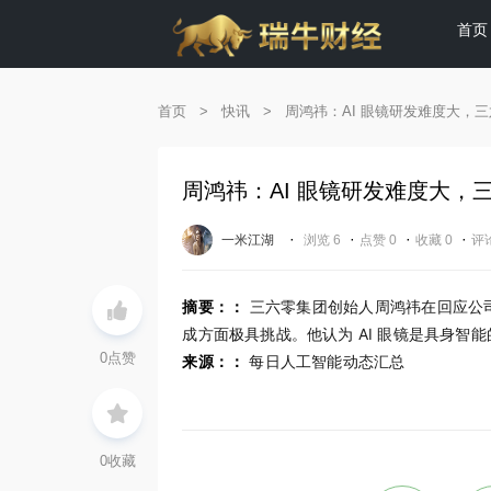
首页
首页
>
快讯
>
周鸿祎：AI 眼镜研发难度大，
周鸿祎：AI 眼镜研发难度大，
·
·
·
·
一米江湖
浏览 6
点赞 0
收藏 0
评论
摘要：：
三六零集团创始人周鸿祎在回应公司
成方面极具挑战。他认为 AI 眼镜是具身智能
0
点赞
来源：：
每日人工智能动态汇总
0
收藏